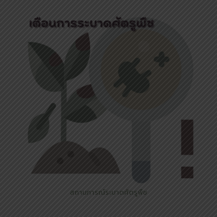
สถานการณ์ระบาดศัตรูพืช