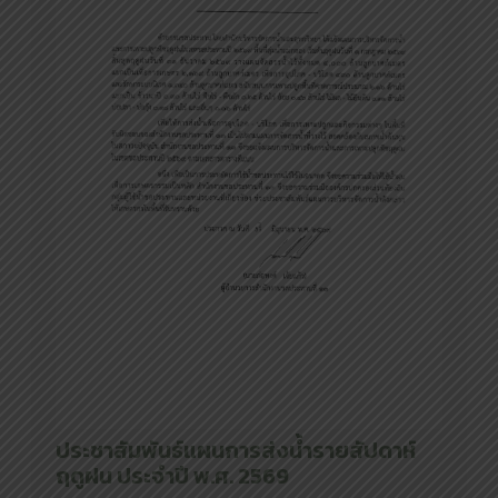
ประชาสัมพันธ์แผนการส่งน้ำรายสัปดาห์
ฤดูฝน ประจำปี พ.ศ. 2569