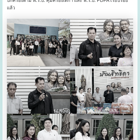
ปกครองตาม พ.ร.บ. คุ้มครองเด็กฯ และ พ.ร.บ. PDPA เรียบร้อย
แล้ว